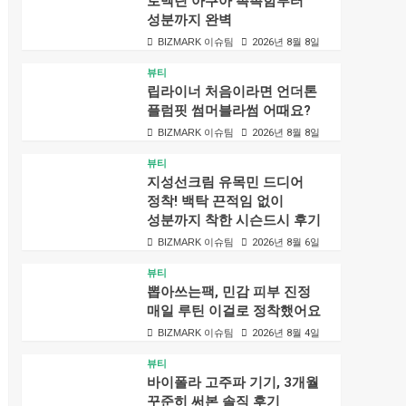
로벡틴 아쿠아 촉촉함부터
성분까지 완벽
BIZMARK 이슈팀
2026년 8월 8일
뷰티
립라이너 처음이라면 언더톤
플럼핏 썸머블라썸 어때요?
BIZMARK 이슈팀
2026년 8월 8일
뷰티
지성선크림 유목민 드디어
정착! 백탁 끈적임 없이
성분까지 착한 시슨드시 후기
BIZMARK 이슈팀
2026년 8월 6일
뷰티
뽑아쓰는팩, 민감 피부 진정
매일 루틴 이걸로 정착했어요
BIZMARK 이슈팀
2026년 8월 4일
뷰티
바이폴라 고주파 기기, 3개월
꾸준히 써본 솔직 후기