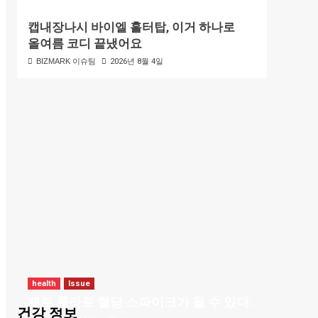
캡내장나시 바이엘 홀터탑, 이거 하나로
올여름 코디 끝냈어요
BIZMARK 이슈팀
2026년 8월 4일
health
Issue
제로 콜라로 혈당 스파이크가 올 수 있다.
건강 정보