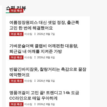
쇼핑 리뷰
여성 패션
여름정장원피스 대신 셋업 정장, 출근룩
고민 한 번에 해결했어요
여성 패션
BIZMARK 이슈팀
2026년 8월 7일
가벼운숄더백 클랩비 어깨편한 대용량,
퇴근길 내 어깨를 지켜준 가방
여성 패션
BIZMARK 이슈팀
2026년 8월 6일
반팔긴바지잠옷, 찰랑거리는 촉감으로 꿀잠
예약했어요
여성 패션
BIZMARK 이슈팀
2026년 8월 5일
명품귀걸이 고민 끝! 트렌디고 14k 도금
CC라인으로 매일 우아하게
여성 패션
BIZMARK 이슈팀
2026년 8월 5일