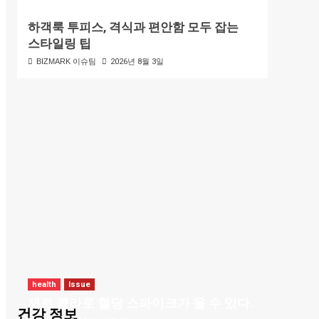
하객룩 투피스, 격식과 편안함 모두 잡는
스타일링 팁
BIZMARK 이슈팀
2026년 8월 3일
health
Issue
제로 콜라로 혈당 스파이크가 올 수 있다.
건강 정보