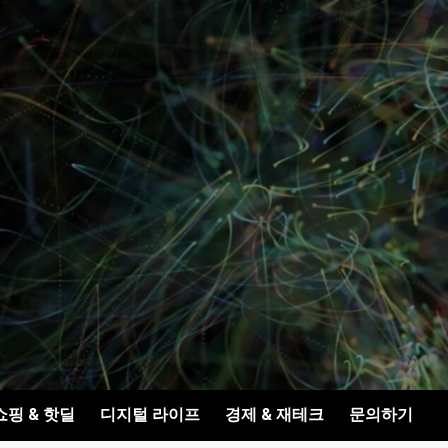
쇼핑 & 핫딜
디지털 라이프
경제 & 재테크
문의하기