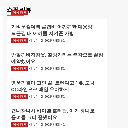
쇼핑 리뷰
여성 패션
가벼운숄더백 클랩비 어깨편한 대용량,
퇴근길 내 어깨를 지켜준 가방
여성 패션
BIZMARK 이슈팀
2026년 8월 6일
반팔긴바지잠옷, 찰랑거리는 촉감으로 꿀잠
예약했어요
여성 패션
BIZMARK 이슈팀
2026년 8월 5일
명품귀걸이 고민 끝! 트렌디고 14k 도금
CC라인으로 매일 우아하게
여성 패션
BIZMARK 이슈팀
2026년 8월 5일
캡내장나시 바이엘 홀터탑, 이거 하나로
올여름 코디 끝냈어요
여성 패션
BIZMARK 이슈팀
2026년 8월 4일