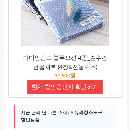
미디엄템포 블루오션 4종_손수건
선물세트 (4장&선물박스)
37,500원
현재 할인중인지 확인하기
지금 난리 난 다른 소식👉
유리청소도구
할인상품