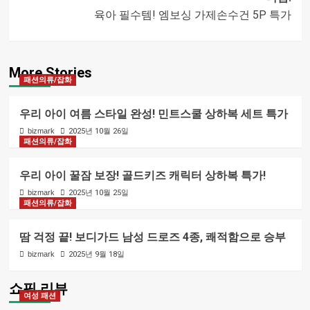
내비게이션
육아 필수템! 엠보싱 가제손수건 5P 특가
More Stories
패션의류/잡화
우리 아이 여름 스타일 완성! 민트스쿨 상하복 세트 특가
bizmark
2025년 10월 26일
패션의류/잡화
우리 아이 꿀잠 보장! 골드키즈 캐릭터 상하복 특가!
bizmark
2025년 10월 25일
패션의류/잡화
땀 걱정 끝! 보디가드 남성 드로즈 4종, 쾌적함으로 승부
bizmark
2025년 9월 18일
쇼핑 리뷰
여성 패션