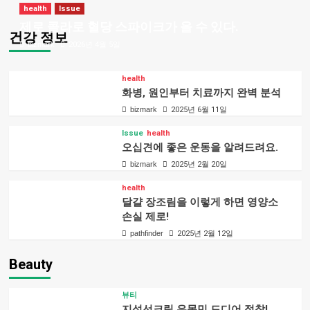
health
Issue
제로 콜라로 혈당 스파이크가 올 수 있다.
건강 정보
bizmark
2026년 4월 5일
health
화병, 원인부터 치료까지 완벽 분석
bizmark
2025년 6월 11일
Issue
health
오십견에 좋은 운동을 알려드려요.
bizmark
2025년 2월 20일
health
달걀 장조림을 이렇게 하면 영양소
손실 제로!
pathfinder
2025년 2월 12일
Beauty
뷰티
지성선크림 유목민 드디어 정착!