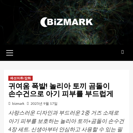
콘텐츠로
건너뛰기
기본
메뉴
패션의류/잡화
귀여움 폭발! 놀리아 토끼 곰돌이
손수건으로 아기 피부를 부드럽게
bizmark
2025년 9월 17일
사랑스러운 디자인과 부드러운 2중 거즈 소재로
아기 피부를 보호하는 놀리아 토끼+곰돌이 손수건
4장 세트. 신생아부터 안심하고 사용할 수 있는 필