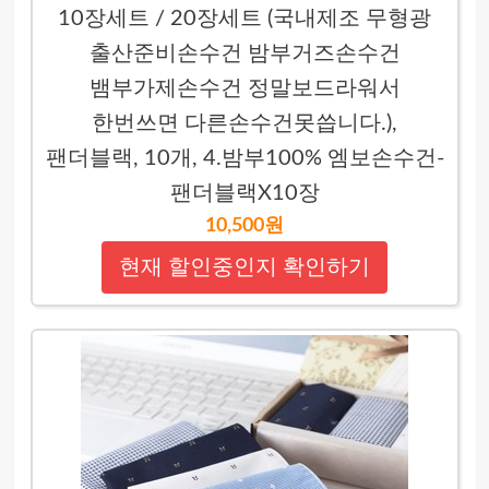
10장세트 / 20장세트 (국내제조 무형광
출산준비손수건 밤부거즈손수건
뱀부가제손수건 정말보드라워서
한번쓰면 다른손수건못씁니다.),
팬더블랙, 10개, 4.밤부100% 엠보손수건-
팬더블랙X10장
10,500원
현재 할인중인지 확인하기