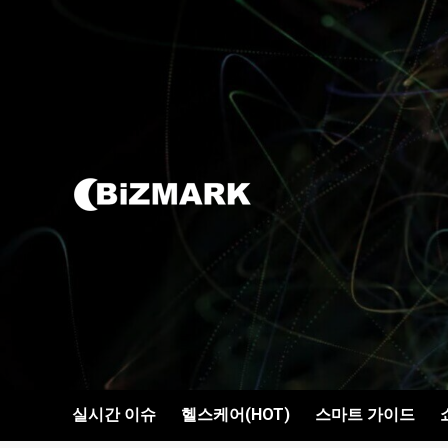
콘텐츠로
건너뛰기
실시간 이슈
헬스케어(HOT)
스마트 가이드