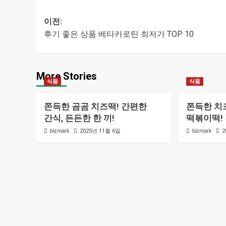
이전:
후기 좋은 상품 베타카로틴 최저가 TOP 10
글
내비게이션
More Stories
식품
식품
쫀득한 곰곰 치즈떡! 간편한
쫀득한 치
간식, 든든한 한 끼!
떡볶이떡!
bizmark
2025년 11월 6일
bizmark
2