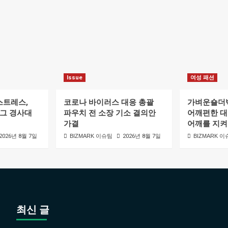
Issue
여성 패션
스트레스,
코로나 바이러스 대응 총괄
가벼운숄더
로그 경사대
파우치 전 소장 기소 결의안
어깨편한 대
가결
어깨를 지켜
2026년 8월 7일
BIZMARK 이슈팀
2026년 8월 7일
BIZMARK 
최신 글