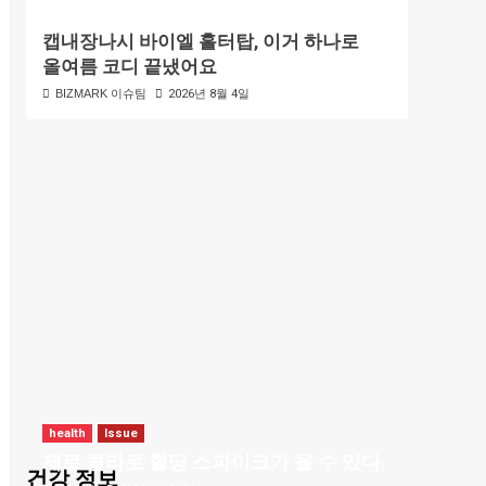
캡내장나시 바이엘 홀터탑, 이거 하나로
올여름 코디 끝냈어요
BIZMARK 이슈팀
2026년 8월 4일
health
Issue
제로 콜라로 혈당 스파이크가 올 수 있다.
건강 정보