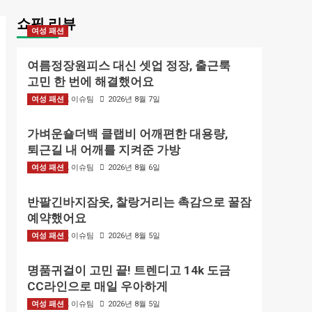
쇼핑 리뷰
여성 패션
여름정장원피스 대신 셋업 정장, 출근룩
고민 한 번에 해결했어요
여성 패션
BIZMARK 이슈팀
2026년 8월 7일
가벼운숄더백 클랩비 어깨편한 대용량,
퇴근길 내 어깨를 지켜준 가방
여성 패션
BIZMARK 이슈팀
2026년 8월 6일
반팔긴바지잠옷, 찰랑거리는 촉감으로 꿀잠
예약했어요
여성 패션
BIZMARK 이슈팀
2026년 8월 5일
명품귀걸이 고민 끝! 트렌디고 14k 도금
CC라인으로 매일 우아하게
여성 패션
BIZMARK 이슈팀
2026년 8월 5일