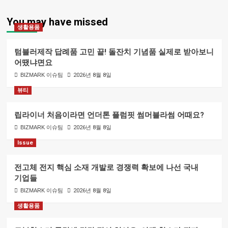
You may have missed
생활용품
텀블러제작 답례품 고민 끝! 돌잔치 기념품 실제로 받아보니
어땠냐면요
BIZMARK 이슈팀
2026년 8월 8일
뷰티
립라이너 처음이라면 언더톤 플럼핏 썸머블라썸 어때요?
BIZMARK 이슈팀
2026년 8월 8일
Issue
전고체 전지 핵심 소재 개발로 경쟁력 확보에 나선 국내
기업들
BIZMARK 이슈팀
2026년 8월 8일
생활용품