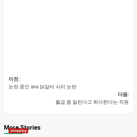
이전:
논란 중인 sns 닭갈비 사리 논란
글
다음:
월급 좀 밀린다고 퇴사한다는 직원
내비게이션
More Stories
shopping