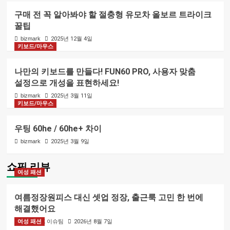
구매 전 꼭 알아봐야 할 절충형 유모차 올보르 트라이크
꿀팁
bizmark
2025년 12월 4일
키보드/마우스
나만의 키보드를 만들다! FUN60 PRO, 사용자 맞춤
설정으로 개성을 표현하세요!
bizmark
2025년 3월 11일
키보드/마우스
우팅 60he / 60he+ 차이
bizmark
2025년 3월 9일
쇼핑 리뷰
여성 패션
여름정장원피스 대신 셋업 정장, 출근룩 고민 한 번에
해결했어요
여성 패션
BIZMARK 이슈팀
2026년 8월 7일