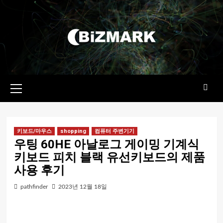
콘텐츠로
건너뛰기
기본
메뉴
키보드/마우스
shopping
컴퓨터 주변기기
우팅 60HE 아날로그 게이밍 기계식
키보드 피치 블랙 유선키보드의 제품
사용 후기
pathfinder
2023년 12월 18일