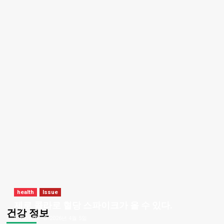
health
Issue
제로 콜라로 혈당 스파이크가 올 수 있다.
건강 정보
bizmark
2026년 4월 5일