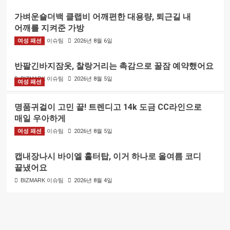
가벼운숄더백 클랩비 어깨편한 대용량, 퇴근길 내
어깨를 지켜준 가방
여성 패션
BIZMARK 이슈팀
2026년 8월 6일
반팔긴바지잠옷, 찰랑거리는 촉감으로 꿀잠 예약했어요
BIZMARK 이슈팀
2026년 8월 5일
여성 패션
명품귀걸이 고민 끝! 트렌디고 14k 도금 CC라인으로
매일 우아하게
여성 패션
BIZMARK 이슈팀
2026년 8월 5일
캡내장나시 바이엘 홀터탑, 이거 하나로 올여름 코디
끝냈어요
BIZMARK 이슈팀
2026년 8월 4일