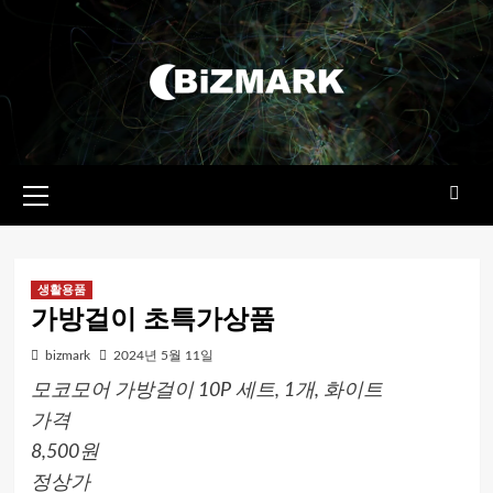
콘텐츠로
건너뛰기
기본
메뉴
생활용품
가방걸이 초특가상품
bizmark
2024년 5월 11일
모코모어 가방걸이 10P 세트, 1개, 화이트
가격
8,500원
정상가