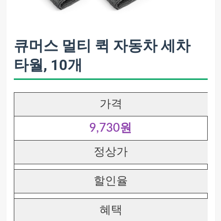
큐머스 멀티 퀵 자동차 세차
타월, 10개
가격
9,730원
정상가
할인율
혜택