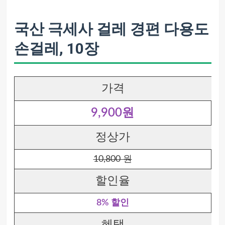
국산 극세사 걸레 경편 다용도
손걸레, 10장
가격
9,900원
정상가
10,800 원
할인율
8% 할인
혜택