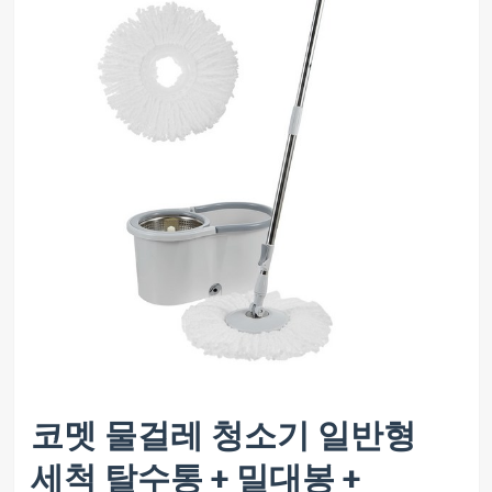
코멧 물걸레 청소기 일반형
세척 탈수통 + 밀대봉 +