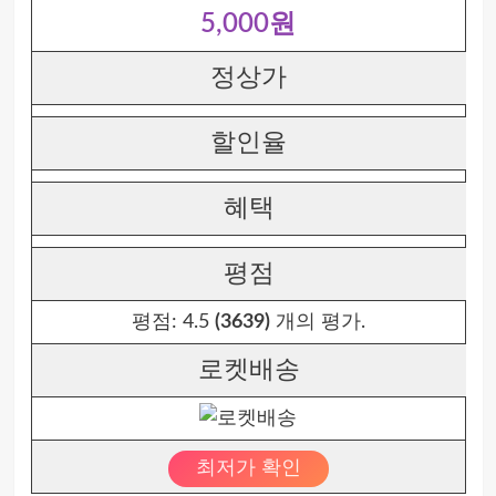
5,000원
정상가
할인율
혜택
평점
평점:
4.5
(3639)
개의 평가.
로켓배송
최저가 확인