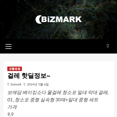
콘텐츠로
건너뛰기
기본
메뉴
생활용품
걸레 핫딜정보~
bizmark
2024년 5월 6일
보에담 베이킹소다 물걸레 청소포 밀대 막대 걸레,
01_청소포 중형 실속형 30매+밀대 중형 세트
가격
9,9