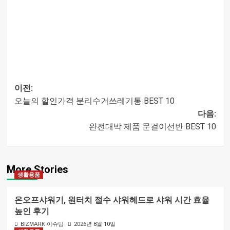
이전:
오늘의 할인가격 분리수거쓰레기통 BEST 10
글
다음:
완전대박 제품 문걸이선반 BEST 10
내비게이션
More Stories
생활용품
온오프샤워기, 원터치 절수 샤워헤드로 샤워 시간 효율
높인 후기
BIZMARK 이슈팀
2026년 8월 10일