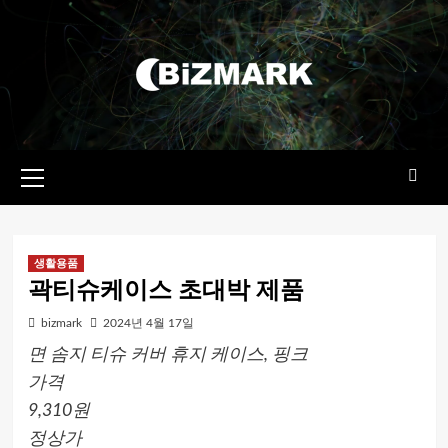
콘텐츠로
건너뛰기
기본
메뉴
생활용품
곽티슈케이스 초대박 제품
bizmark
2024년 4월 17일
면 솜지 티슈 커버 휴지 케이스, 핑크
가격
9,310원
정상가