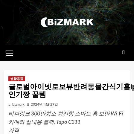
콘텐츠로
건너뛰기
기본
메뉴
생활용품
글로벌아이넷로보뷰반려동물간식기홈ip카
인기짱 꿀템
bizmark
2024년 4월 27일
티피링크 300만화소 회전형 스마트 홈 보안 Wi-Fi
카메라 실내용 블랙, Tapo C211
가격