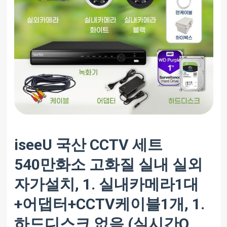
iseeU 국산 CCTV 세트
540만화소 고화질 실내 실외
자가설치, 1. 실내카메라1대
+어댑터+CCTV케이블1개, 1.
하드디스크 없음 (실시간O