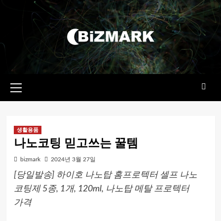
콘텐츠로
건너뛰기
기본
메뉴
생활용품
나노코팅 믿고쓰는 꿀템
bizmark
2024년 3월 27일
[당일발송] 하이호 나노탑 홈프로텍터 셀프 나노
코팅제 5종, 1개, 120ml, 나노탑 메탈 프로텍터
가격