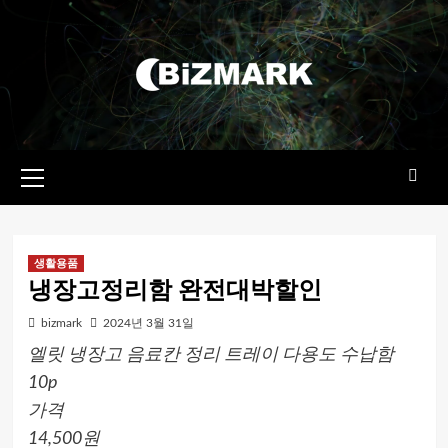
콘텐츠로
건너뛰기
기본
메뉴
생활용품
냉장고정리함 완전대박할인
bizmark
2024년 3월 31일
엘릿 냉장고 음료칸 정리 트레이 다용도 수납함
10p
가격
14,500원