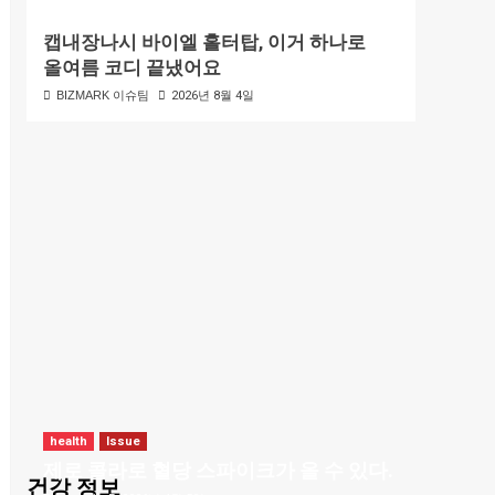
캡내장나시 바이엘 홀터탑, 이거 하나로
올여름 코디 끝냈어요
BIZMARK 이슈팀
2026년 8월 4일
health
Issue
제로 콜라로 혈당 스파이크가 올 수 있다.
건강 정보