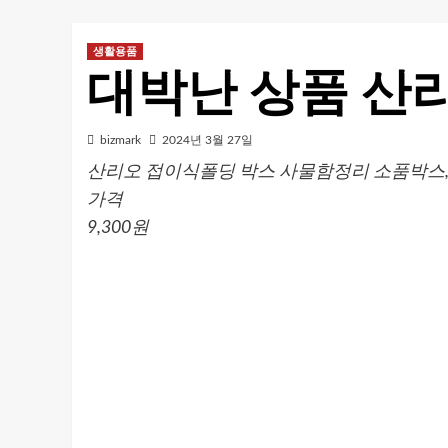
생활용품
대박난 상품 산리
bizmark
2024년 3월 27일
산리오 접이식폴딩 박스 사물함정리 소품박스, 
가격
9,300원