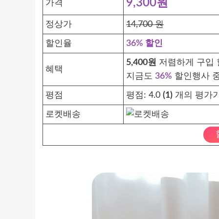
9,300원
가격
정상가
14,700 원
할인율
36% 할인
5,400원
저렴하게 구입 
혜택
지금도
36%
할인행사 
평점
평점:
4.0
(1)
개의 평가가
로켓배송