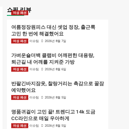
쇼핑 리뷰
여성 패션
여름정장원피스 대신 셋업 정장, 출근룩
고민 한 번에 해결했어요
여성 패션
BIZMARK 이슈팀
2026년 8월 7일
가벼운숄더백 클랩비 어깨편한 대용량,
퇴근길 내 어깨를 지켜준 가방
여성 패션
BIZMARK 이슈팀
2026년 8월 6일
반팔긴바지잠옷, 찰랑거리는 촉감으로 꿀잠
예약했어요
여성 패션
BIZMARK 이슈팀
2026년 8월 5일
명품귀걸이 고민 끝! 트렌디고 14k 도금
CC라인으로 매일 우아하게
여성 패션
BIZMARK 이슈팀
2026년 8월 5일