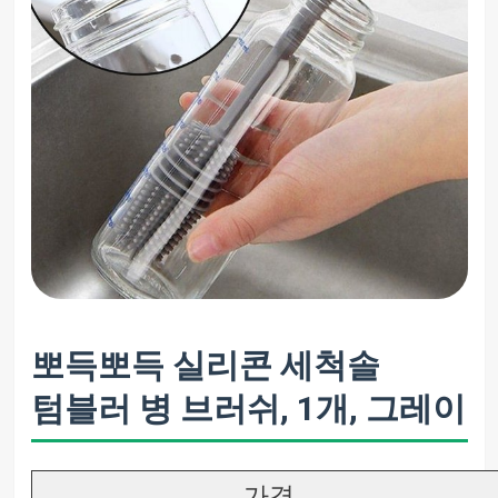
뽀득뽀득 실리콘 세척솔
텀블러 병 브러쉬, 1개, 그레이
가격