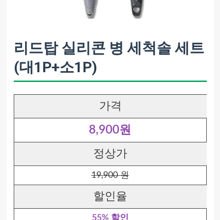
리드탑 실리콘 병 세척솔 세트
(대1P+소1P)
가격
8,900원
정상가
19,900 원
할인율
55% 할인