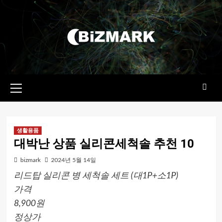
콘텐츠로
건너뛰기
기본
메뉴
생활용품
대박난 상품 실리콘세척솔 추천 10
bizmark
2024년 5월 14일
리드탑 실리콘 병 세척솔 세트 (대1P+소1P)
가격
8,900원
정상가