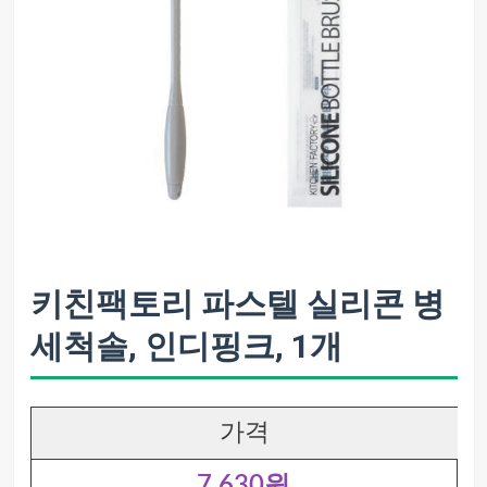
키친팩토리 파스텔 실리콘 병
세척솔, 인디핑크, 1개
가격
7,630원