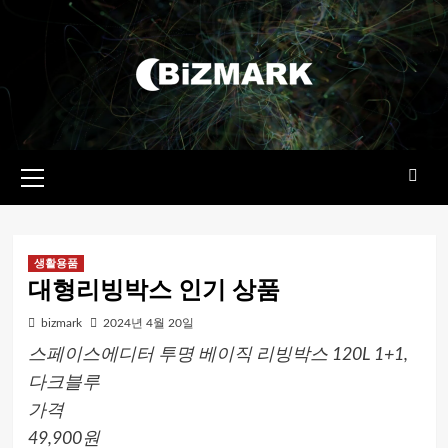
콘텐츠로
건너뛰기
기본
메뉴
생활용품
대형리빙박스 인기 상품
bizmark
2024년 4월 20일
스페이스에디터 투명 베이직 리빙박스 120L 1+1,
다크블루
가격
49,900원