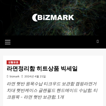
콘텐츠로
건너뛰기
기본
메뉴
생활용품
라면정리함 히트상품 빅세일
bizmark
2024년 4월 21일
라면 햇반 원목수납 티크우드 보관함 캠핑라면거
치대 햇반케이스 글랜필드 핸드메이드 수납함, 티
크원목 – 라면 햇반 보관함, 1개