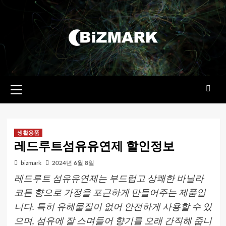
콘텐츠로
건너뛰기
기본
메뉴
생활용품
레드루트섬유유연제 할인정보
bizmark
2024년 6월 8일
레드루트 섬유유연제는 부드럽고 상쾌한 바닐라
코튼 향으로 가정을 포근하게 만들어주는 제품입
니다. 특히 유해물질이 없어 안전하게 사용할 수 있
으며, 섬유에 잘 스며들어 향기를 오래 간직해 줍니