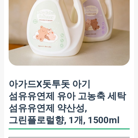
아가드X돗투돗 아기
섬유유연제 유아 고농축 세탁
섬유유연제 약산성,
그린플로럴향, 1개, 1500ml