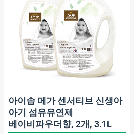
아이솝 메가 센서티브 신생아
아기 섬유유연제
베이비파우더향, 2개, 3.1L