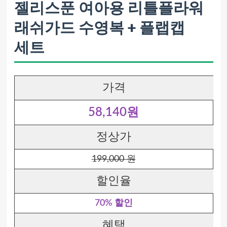
젤리스푼 여아용 리틀플라워
래쉬가드 수영복 + 플랩캡
세트
가격
58,140원
정상가
199,000 원
할인율
70% 할인
혜택