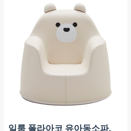
일룸 폴라아코 유아동소파,