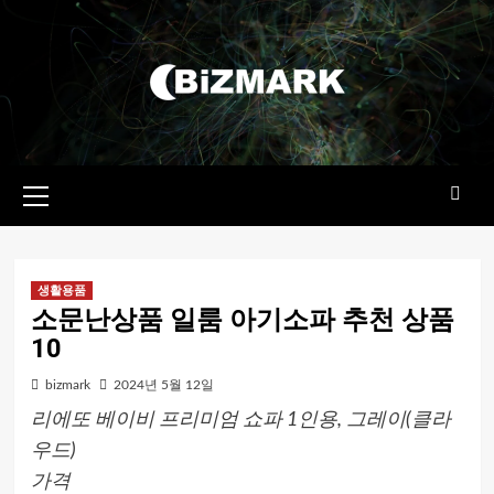
콘텐츠로
건너뛰기
기본
메뉴
생활용품
소문난상품 일룸 아기소파 추천 상품
10
bizmark
2024년 5월 12일
리에또 베이비 프리미엄 쇼파 1인용, 그레이(클라
우드)
가격