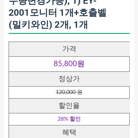
수량변경가능), 1) EY-
2001모니터 1개+호출벨
(밀키와인) 2개, 1개
가격
85,800원
정상가
120,000 원
할인율
28% 할인
혜택