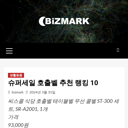
콘텐츠로
건너뛰기
기본
메뉴
생활용품
슈퍼세일 호출벨 추천 랭킹 10
bizmark
2024년 3월 31일
씨스콜 식당 호출벨 테이블벨 무선 콜벨 ST-300 세
트, SR-A2001, 1개
가격
93,000원