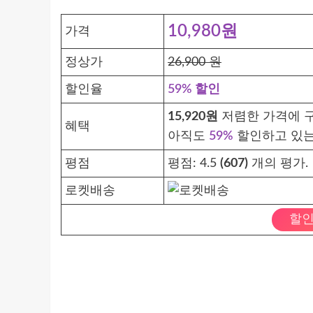
10,980원
가격
정상가
26,900 원
할인율
59% 할인
15,920원
저렴한 가격에 구
혜택
아직도
59%
할인하고 있는
평점
평점:
4.5
(607)
개의 평가.
로켓배송
할인