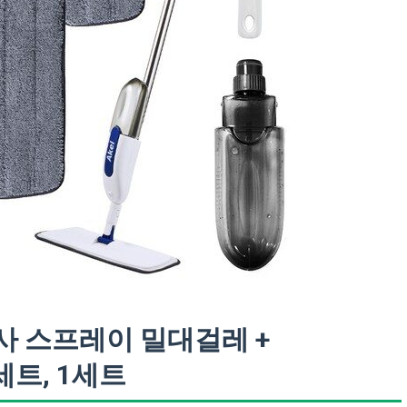
사 스프레이 밀대걸레 +
세트, 1세트