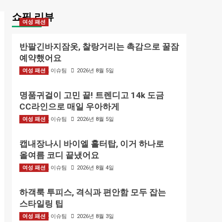
쇼핑 리뷰
여성 패션
반팔긴바지잠옷, 찰랑거리는 촉감으로 꿀잠
예약했어요
여성 패션
BIZMARK 이슈팀
2026년 8월 5일
명품귀걸이 고민 끝! 트렌디고 14k 도금
CC라인으로 매일 우아하게
여성 패션
BIZMARK 이슈팀
2026년 8월 5일
캡내장나시 바이엘 홀터탑, 이거 하나로
올여름 코디 끝냈어요
여성 패션
BIZMARK 이슈팀
2026년 8월 4일
하객룩 투피스, 격식과 편안함 모두 잡는
스타일링 팁
여성 패션
BIZMARK 이슈팀
2026년 8월 3일