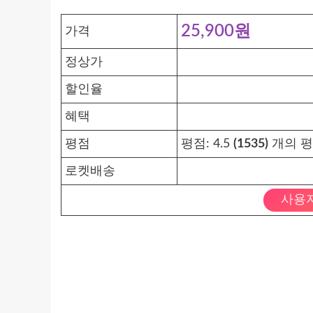
25,900원
가격
정상가
할인율
혜택
평점
평점:
4.5
(1535)
개의 평
로켓배송
사용