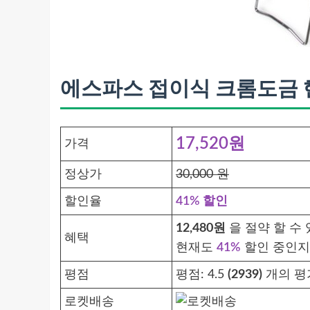
에스파스 접이식 크롬도금 핸
17,520원
가격
정상가
30,000 원
할인율
41% 할인
12,480원
을 절약 할 수
혜택
현재도
41%
할인 중인지
평점
평점:
4.5
(2939)
개의 평
로켓배송