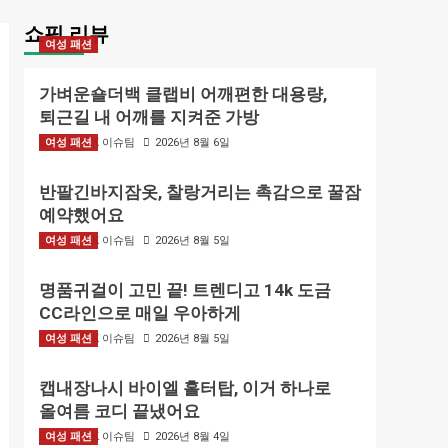
쇼핑 리뷰
여성 패션
가벼운숄더백 클랩비 어깨편한 대용량,
퇴근길 내 어깨를 지켜준 가방
여성 패션
BIZMARK 이슈팀
2026년 8월 6일
반팔긴바지잠옷, 찰랑거리는 촉감으로 꿀잠
예약했어요
여성 패션
BIZMARK 이슈팀
2026년 8월 5일
명품귀걸이 고민 끝! 트렌디고 14k 도금
CC라인으로 매일 우아하게
여성 패션
BIZMARK 이슈팀
2026년 8월 5일
캡내장나시 바이엘 홀터탑, 이거 하나로
올여름 코디 끝냈어요
여성 패션
BIZMARK 이슈팀
2026년 8월 4일