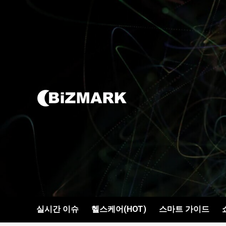
콘텐츠로
건너뛰기
실시간 이슈
헬스케어(HOT)
스마트 가이드