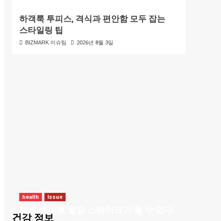
하객룩 투피스, 격식과 편안함 모두 잡는
스타일링 팁
BIZMARK 이슈팀
2026년 8월 3일
health
Issue
제로 콜라로 혈당 스파이크가 올 수 있다.
건강 정보