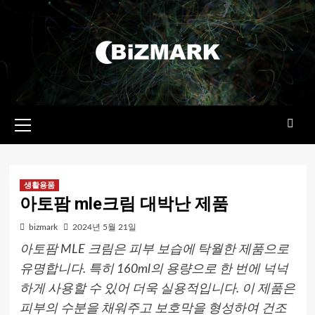
콘텐츠로
건너뛰기
기본
메뉴
생활용품
아토팜 mle크림 대박난 제품
bizmark
2024년 5월 21일
아토팜 MLE 크림은 피부 보습에 탁월한 제품으로
유명합니다. 특히 160ml의 용량으로 한 번에 넉넉
하게 사용할 수 있어 더욱 실용적입니다. 이 제품은
피부의 수분을 채워주고 보호막을 형성하여 건조