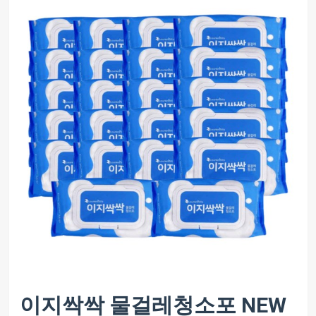
이지싹싹 물걸레청소포 NEW