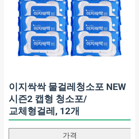
이지싹싹 물걸레청소포 NEW
시즌2 캡형 청소포/
교체형걸레, 12개
가격