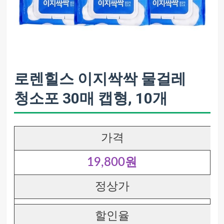
로렌힐스 이지싹싹 물걸레
청소포 30매 캡형, 10개
가격
19,800원
정상가
할인율