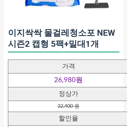
이지싹싹 물걸레청소포 NEW
시즌2 캡형 5팩+밀대1개
가격
26,980원
정상가
32,400 원
할인율