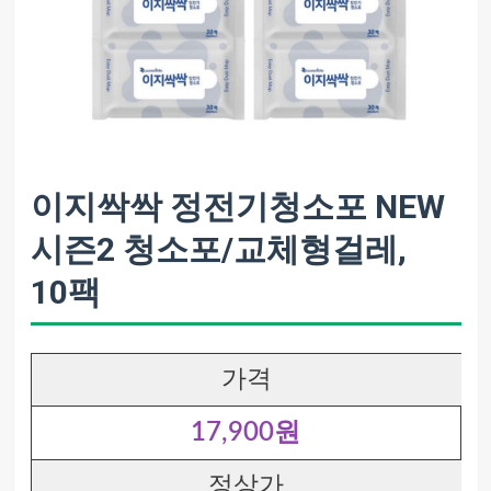
이지싹싹 정전기청소포 NEW
시즌2 청소포/교체형걸레,
10팩
가격
17,900원
정상가