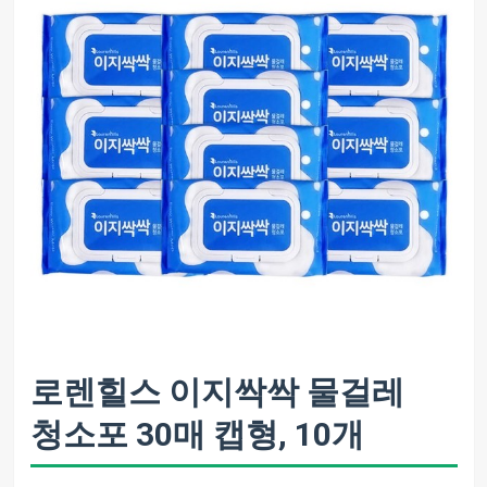
로렌힐스 이지싹싹 물걸레
청소포 30매 캡형, 10개