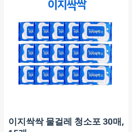
이지싹싹 물걸레 청소포 30매,