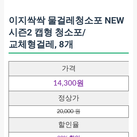
이지싹싹 물걸레청소포 NEW
시즌2 캡형 청소포/
교체형걸레, 8개
가격
14,300원
정상가
20,000 원
할인율