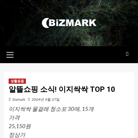
콘텐츠로
건너뛰기
기본
메뉴
생활용품
알뜰쇼핑 소식! 이지싹싹 TOP 10
bizmark
2024년 4월 27일
이지싹싹 물걸레 청소포 30매, 15개
가격
25,150원
정상가