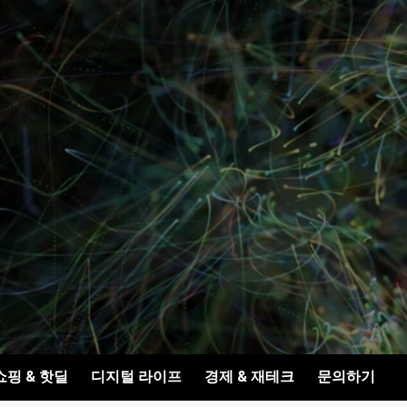
쇼핑 & 핫딜
디지털 라이프
경제 & 재테크
문의하기