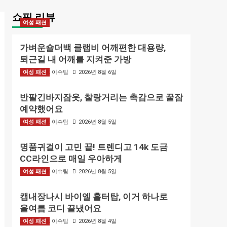
쇼핑 리뷰
여성 패션
가벼운숄더백 클랩비 어깨편한 대용량,
퇴근길 내 어깨를 지켜준 가방
여성 패션
BIZMARK 이슈팀
2026년 8월 6일
반팔긴바지잠옷, 찰랑거리는 촉감으로 꿀잠
예약했어요
여성 패션
BIZMARK 이슈팀
2026년 8월 5일
명품귀걸이 고민 끝! 트렌디고 14k 도금
CC라인으로 매일 우아하게
여성 패션
BIZMARK 이슈팀
2026년 8월 5일
캡내장나시 바이엘 홀터탑, 이거 하나로
올여름 코디 끝냈어요
여성 패션
BIZMARK 이슈팀
2026년 8월 4일