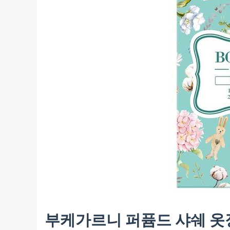
부케가르니 퍼퓸드 샤쉐 옷장방