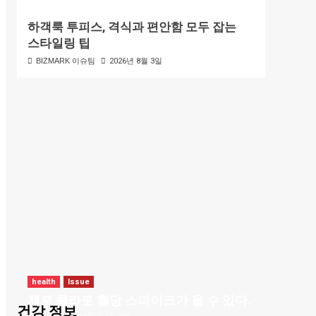
하객룩 투피스, 격식과 편안함 모두 잡는
스타일링 팁
BIZMARK 이슈팀
2026년 8월 3일
health
Issue
제로 콜라로 혈당 스파이크가 올 수 있다.
건강 정보