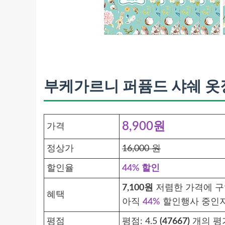
부케가르니 퍼퓸드 샤쉐 옷장
8,900원
가격
정상가
16,000 원
할인율
44% 할인
7,100원
저렴한 가격에 구입
혜택
아직
44%
할인행사 중인지
평점
평점:
4.5
(47667)
개의 평