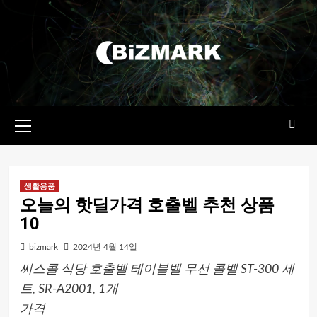
콘텐츠로
건너뛰기
기본
메뉴
생활용품
오늘의 핫딜가격 호출벨 추천 상품
10
bizmark
2024년 4월 14일
씨스콜 식당 호출벨 테이블벨 무선 콜벨 ST-300 세
트, SR-A2001, 1개
가격