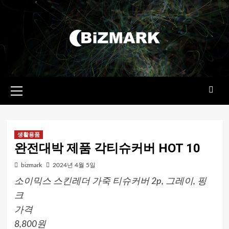
콘텐츠로
건너뛰기
기본
메뉴
생활용품
완전대박 제품 각티슈커버 HOT 10
bizmark
2024년 4월 5일
소이믹스 스킨레더 가죽 티슈커버 2p, 그레이, 핑
크
가격
8,800원