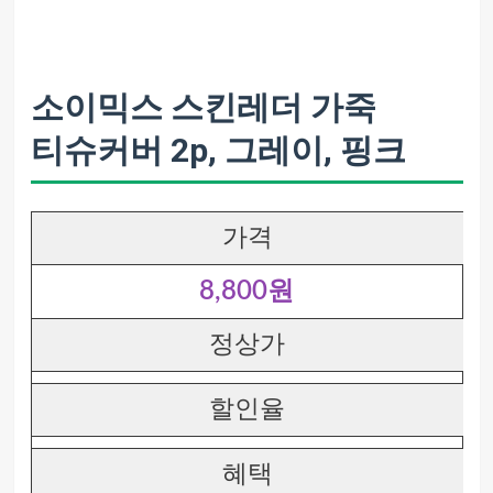
소이믹스 스킨레더 가죽
티슈커버 2p, 그레이, 핑크
가격
8,800원
정상가
할인율
혜택