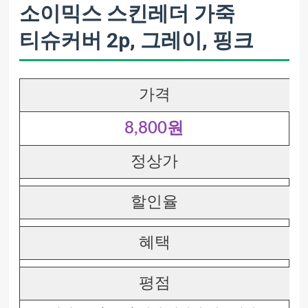
소이믹스 스킨레더 가죽
티슈커버 2p, 그레이, 핑크
가격
8,800원
정상가
할인율
혜택
평점