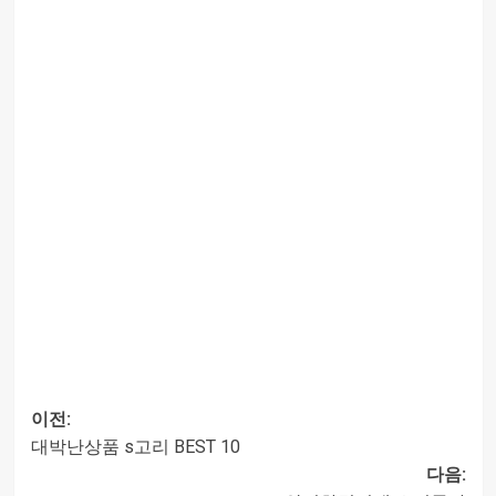
이전:
대박난상품 s고리 BEST 10
글
다음: