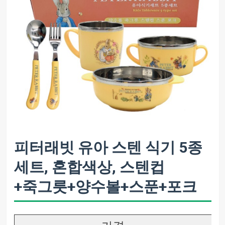
피터래빗 유아 스텐 식기 5종
세트, 혼합색상, 스텐컵
+죽그릇+양수볼+스푼+포크