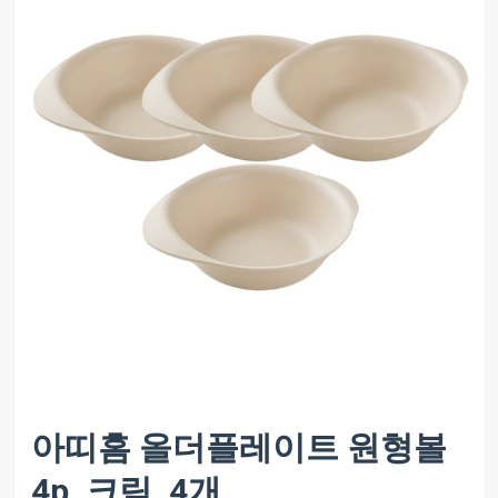
아띠홈 올더플레이트 원형볼
4p, 크림, 4개