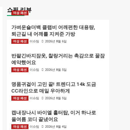
쇼핑 리뷰
여성 패션
가벼운숄더백 클랩비 어깨편한 대용량,
퇴근길 내 어깨를 지켜준 가방
여성 패션
BIZMARK 이슈팀
2026년 8월 6일
반팔긴바지잠옷, 찰랑거리는 촉감으로 꿀잠
예약했어요
여성 패션
BIZMARK 이슈팀
2026년 8월 5일
명품귀걸이 고민 끝! 트렌디고 14k 도금
CC라인으로 매일 우아하게
여성 패션
BIZMARK 이슈팀
2026년 8월 5일
캡내장나시 바이엘 홀터탑, 이거 하나로
올여름 코디 끝냈어요
여성 패션
BIZMARK 이슈팀
2026년 8월 4일