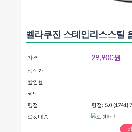
벨라쿠진 스테인리스스틸 음식
29,900원
가격
정상가
할인율
혜택
평점
평점:
5.0
(1741)
로켓배송
상