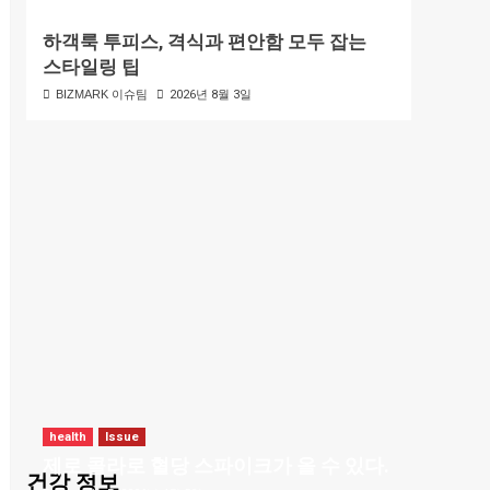
하객룩 투피스, 격식과 편안함 모두 잡는
스타일링 팁
BIZMARK 이슈팀
2026년 8월 3일
health
Issue
제로 콜라로 혈당 스파이크가 올 수 있다.
건강 정보