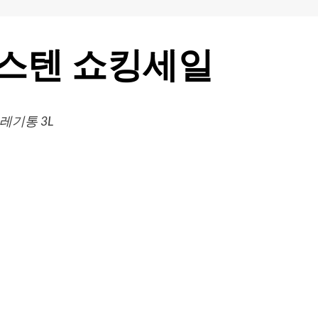
스텐 쇼킹세일
레기통 3L