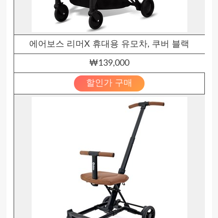
에어보스 리머X 휴대용 유모차, 쿠버 블랙
₩139,000
할인가 구매