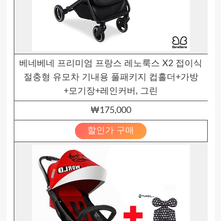
베네베네 프리미엄 프랑스 레노룩스 X2 접이식
절충형 유모차 기내용 풀패키지 컵홀더+가방
+모기장+레인커버, 그린
₩175,000
할인가 구매