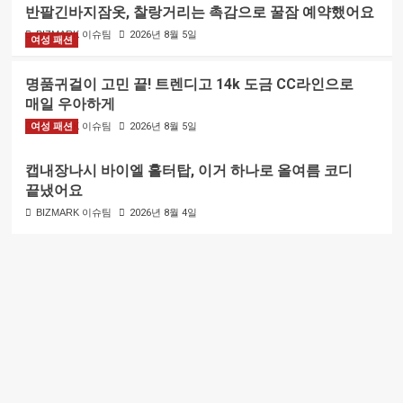
반팔긴바지잠옷, 찰랑거리는 촉감으로 꿀잠 예약했어요
BIZMARK 이슈팀
2026년 8월 5일
여성 패션
명품귀걸이 고민 끝! 트렌디고 14k 도금 CC라인으로
매일 우아하게
여성 패션
BIZMARK 이슈팀
2026년 8월 5일
캡내장나시 바이엘 홀터탑, 이거 하나로 올여름 코디
끝냈어요
BIZMARK 이슈팀
2026년 8월 4일