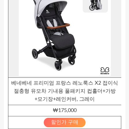
베네베네 프리미엄 프랑스 레노룩스 X2 접이식
절충형 유모차 기내용 풀패키지 컵홀더+가방
+모기장+레인커버, 그레이
₩175,000
할인가 구매