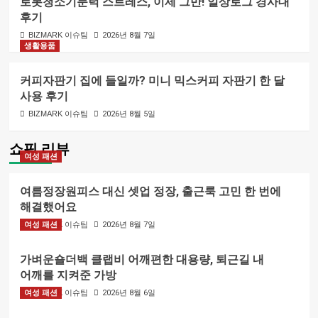
로봇청소기문턱 스트레스, 이제 그만! 일상로그 경사대
후기
BIZMARK 이슈팀
2026년 8월 7일
생활용품
커피자판기 집에 들일까? 미니 믹스커피 자판기 한 달
사용 후기
BIZMARK 이슈팀
2026년 8월 5일
쇼핑 리뷰
여성 패션
여름정장원피스 대신 셋업 정장, 출근룩 고민 한 번에
해결했어요
여성 패션
BIZMARK 이슈팀
2026년 8월 7일
가벼운숄더백 클랩비 어깨편한 대용량, 퇴근길 내
어깨를 지켜준 가방
여성 패션
BIZMARK 이슈팀
2026년 8월 6일