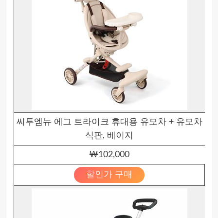
씨투엠뉴 에그 트라이크 휴대용 유모차 + 유모차
식판, 베이지
₩102,000
할인가 구매