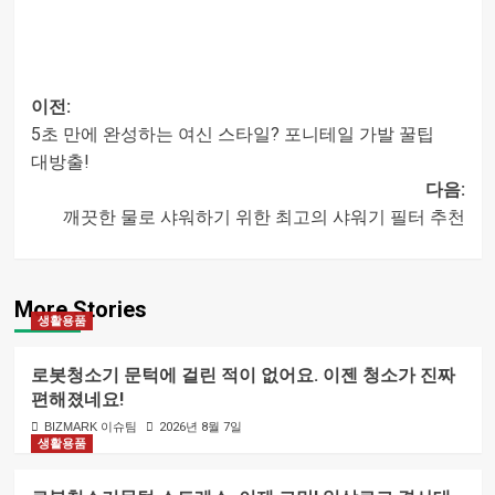
이전:
5초 만에 완성하는 여신 스타일? 포니테일 가발 꿀팁
글
대방출!
다음:
내비게이션
깨끗한 물로 샤워하기 위한 최고의 샤워기 필터 추천
More Stories
생활용품
로봇청소기 문턱에 걸린 적이 없어요. 이젠 청소가 진짜
편해졌네요!
BIZMARK 이슈팀
2026년 8월 7일
생활용품