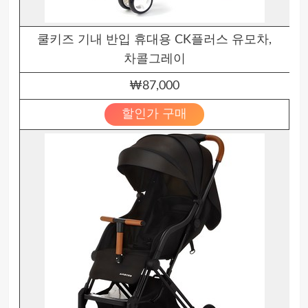
쿨키즈 기내 반입 휴대용 CK플러스 유모차,
차콜그레이
₩87,000
할인가 구매