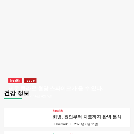
health
Issue
제로 콜라로 혈당 스파이크가 올 수 있다.
건강 정보
bizmark
2026년 4월 5일
health
화병, 원인부터 치료까지 완벽 분석
bizmark
2025년 6월 11일