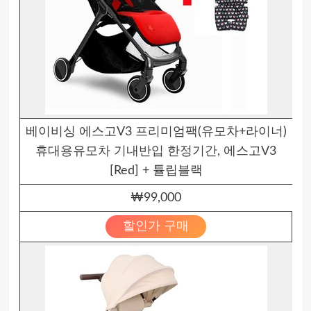
베이비싱 에스고V3 프리미엄팩(유모차+라이너)
휴대용유모차 기내반입 한정기간, 에스고V3
[Red] + 튤립블랙
₩99,000
할인가 구매