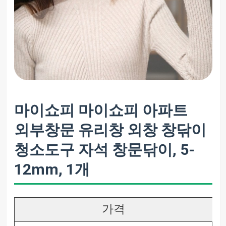
마이쇼피 마이쇼피 아파트
외부창문 유리창 외창 창닦이
청소도구 자석 창문닦이, 5-
12mm, 1개
가격