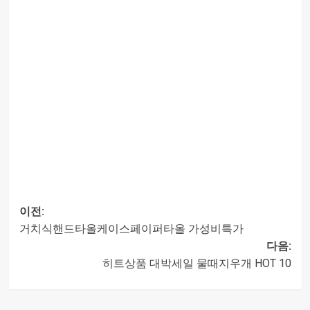
이전:
거치식핸드타올케이스페이퍼타올 가성비특가
글
다음:
히트상품 대박세일 물때지우개 HOT 10
내비게이션