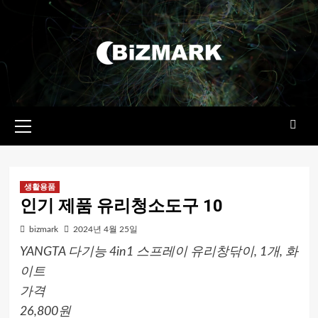
콘텐츠로
건너뛰기
기본
메뉴
생활용품
인기 제품 유리청소도구 10
bizmark
2024년 4월 25일
YANGTA 다기능 4in1 스프레이 유리창닦이, 1개, 화
이트
가격
26,800원