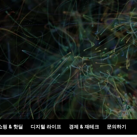
쇼핑 & 핫딜
디지털 라이프
경제 & 재테크
문의하기