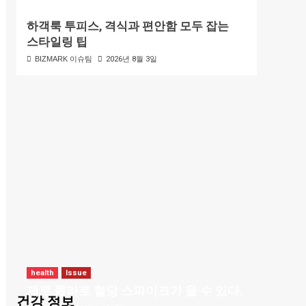
하객룩 투피스, 격식과 편안함 모두 잡는
스타일링 팁
BIZMARK 이슈팀
2026년 8월 3일
health
Issue
제로 콜라로 혈당 스파이크가 올 수 있다.
건강 정보