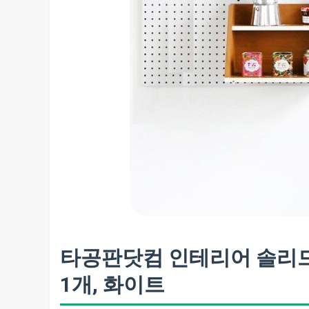
타공판닷컴 인테리어 솔리드 타공
1개, 화이트