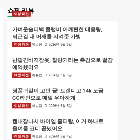
쇼핑 리뷰
여성 패션
가벼운숄더백 클랩비 어깨편한 대용량,
퇴근길 내 어깨를 지켜준 가방
여성 패션
BIZMARK 이슈팀
2026년 8월 6일
반팔긴바지잠옷, 찰랑거리는 촉감으로 꿀잠
예약했어요
여성 패션
BIZMARK 이슈팀
2026년 8월 5일
명품귀걸이 고민 끝! 트렌디고 14k 도금
CC라인으로 매일 우아하게
여성 패션
BIZMARK 이슈팀
2026년 8월 5일
캡내장나시 바이엘 홀터탑, 이거 하나로
올여름 코디 끝냈어요
여성 패션
BIZMARK 이슈팀
2026년 8월 4일