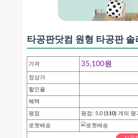
타공판닷컴 원형 타공판 솔리드 
35,100원
가격
정상가
할인율
혜택
평점
평점:
5.0
(110)
개의 평
로켓배송