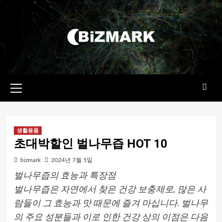
콘텐츠로
건너뛰기
기본
메뉴
생활용품
초대박할인 벌나무즙 HOT 10
bizmark
2024년 7월 5일
벌나무즙의 효능과 특장점
벌나무즙은 자연에서 찾은 건강 보충제로, 많은 사
람들이 그 효능과 맛 때문에 즐겨 마십니다. 벌나무
의 주요 성분들과 이로 인한 건강 상의 이점은 다음