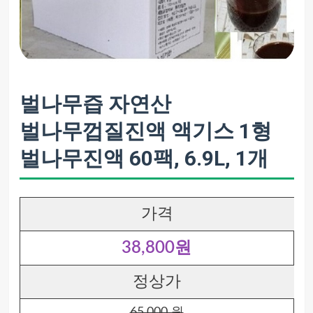
벌나무즙 자연산
벌나무껍질진액 액기스 1형
벌나무진액 60팩, 6.9L, 1개
가격
38,800원
정상가
65,000 원