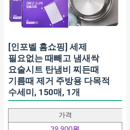
[인포벨 홈쇼핑] 세제
필요없는 때빼고 냄새싹
요술시트 탄냄비 찌든때
기름때 제거 주방용 다목적
수세미, 150매, 1개
가격
39,900원