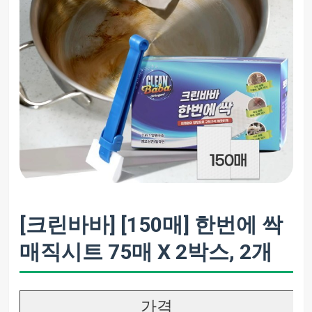
[크린바바] [150매] 한번에 싹
매직시트 75매 X 2박스, 2개
가격