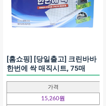
[홈쇼핑] [당일출고] 크린바바
한번에 싹 매직시트, 75매
가격
15,260원