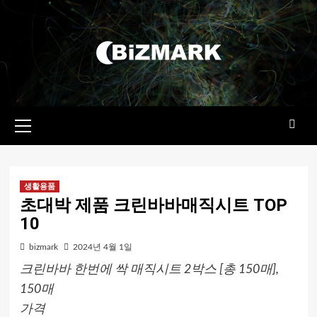
콘텐츠로
건너뛰기
기본
메뉴
생활용품
초대박 제품 크린바바매직시트 TOP
10
bizmark
2024년 4월 1일
크린바바 한번에 싹 매직시트 2박스 [총 150매],
150매
가격