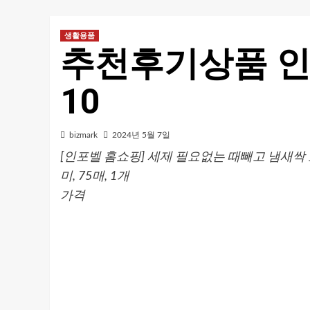
생활용품
추천후기상품 
10
bizmark
2024년 5월 7일
[인포벨 홈쇼핑] 세제 필요없는 때빼고 냄새싹
미, 75매, 1개
가격