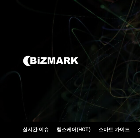
콘텐츠로
건너뛰기
실시간 이슈
헬스케어(HOT)
스마트 가이드