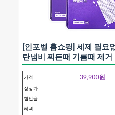
[인포벨 홈쇼핑] 세제 필요
탄냄비 찌든때 기름때 제거 주
39,900원
가격
정상가
할인율
혜택