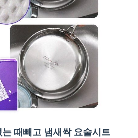
없는 때빼고 냄새싹 요술시트