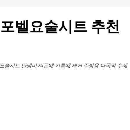
인포벨요술시트 추천
 요술시트 탄냄비 찌든때 기름때 제거 주방용 다목적 수세