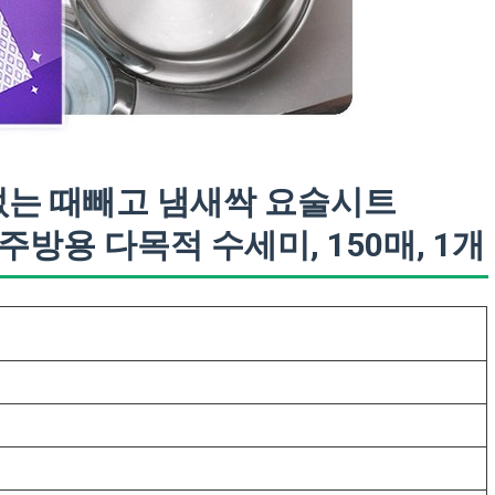
없는 때빼고 냄새싹 요술시트
방용 다목적 수세미, 150매, 1개