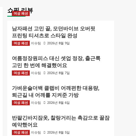
쇼핑 리뷰
여성 패션
남자패션 고민 끝, 모던바이브 오버핏
프린팅 티셔츠로 스타일 완성
여성 패션
BIZMARK 이슈팀
2026년 8월 9일
여름정장원피스 대신 셋업 정장, 출근룩
고민 한 번에 해결했어요
여성 패션
BIZMARK 이슈팀
2026년 8월 7일
가벼운숄더백 클랩비 어깨편한 대용량,
퇴근길 내 어깨를 지켜준 가방
여성 패션
BIZMARK 이슈팀
2026년 8월 6일
반팔긴바지잠옷, 찰랑거리는 촉감으로 꿀잠
예약했어요
여성 패션
BIZMARK 이슈팀
2026년 8월 5일