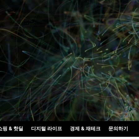
쇼핑 & 핫딜
디지털 라이프
경제 & 재테크
문의하기