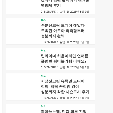
찾다가 남편 활력까지 챙겨준
영양제 후기
BIZMARK 이슈팀
2026년 8월 9일
뷰티
수분선크림 드디어 찾았다!
로벡틴 아쿠아 촉촉함부터
성분까지 완벽
BIZMARK 이슈팀
2026년 8월 8일
뷰티
립라이너 처음이라면 언더톤
플럼핏 썸머블라썸 어때요?
BIZMARK 이슈팀
2026년 8월 8일
뷰티
지성선크림 유목민 드디어
정착! 백탁 끈적임 없이
성분까지 착한 시슨드시 후기
BIZMARK 이슈팀
2026년 8월 6일
뷰티
뽑아쓰는팩, 민감 피부 진정