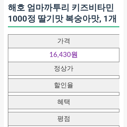
해호 엄마까투리 키즈비타민
1000정 딸기맛 복숭아맛, 1개
가격
16,430원
정상가
할인율
혜택
평점