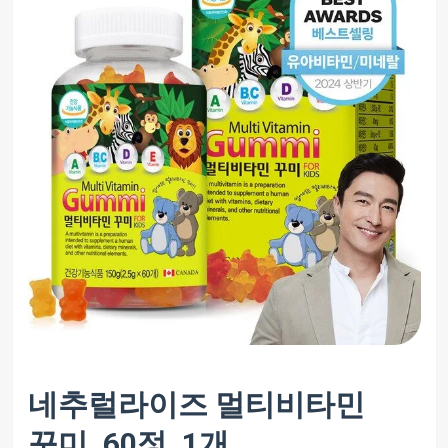
네추럴라이즈 멀티비타민
꾸미, 60정, 1개