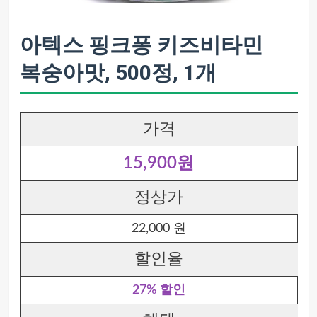
아텍스 핑크퐁 키즈비타민
복숭아맛, 500정, 1개
가격
15,900원
정상가
22,000 원
할인율
27% 할인