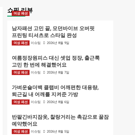
쇼핑 리뷰
여성 패션
남자패션 고민 끝, 모던바이브 오버핏
프린팅 티셔츠로 스타일 완성
여성 패션
BIZMARK 이슈팀
2026년 8월 9일
여름정장원피스 대신 셋업 정장, 출근룩
고민 한 번에 해결했어요
여성 패션
BIZMARK 이슈팀
2026년 8월 7일
가벼운숄더백 클랩비 어깨편한 대용량,
퇴근길 내 어깨를 지켜준 가방
여성 패션
BIZMARK 이슈팀
2026년 8월 6일
반팔긴바지잠옷, 찰랑거리는 촉감으로 꿀잠
예약했어요
여성 패션
BIZMARK 이슈팀
2026년 8월 5일