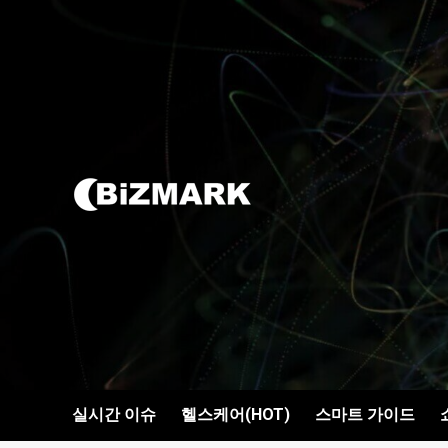
콘텐츠로
건너뛰기
실시간 이슈
헬스케어(HOT)
스마트 가이드