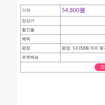
54,800원
가격
정상가
할인율
혜택
평점
평점:
5.0
(133)
개의 평
로켓배송
현