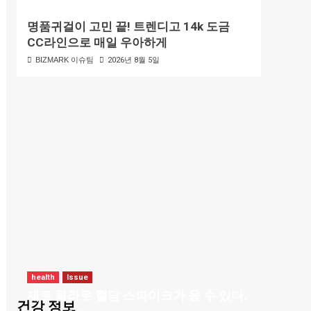
명품귀걸이 고민 끝! 트렌디고 14k 도금
CC라인으로 매일 우아하게
BIZMARK 이슈팀
2026년 8월 5일
health
Issue
제로 콜라로 혈당 스파이크가 올 수 있다.
건강 정보