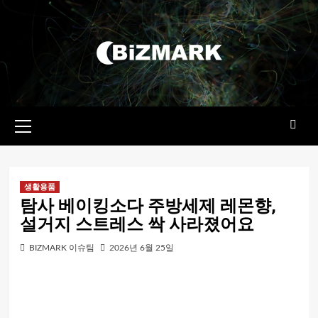
콘텐츠로
건너뛰기
기본
메뉴
생활용품
탐사 베이킹소다 주방세제 레몬향,
설거지 스트레스 싹 사라졌어요
BIZMARK 이슈팀
2026년 6월 25일