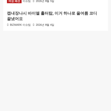
여성 패션
BIZMARK 이슈팀
2026년 8월 5일
캡내장나시 바이엘 홀터탑, 이거 하나로 올여름 코디
끝냈어요
BIZMARK 이슈팀
2026년 8월 4일