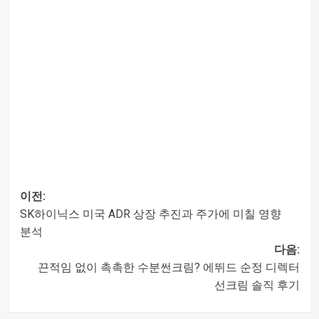
이전:
SK하이닉스 미국 ADR 상장 추진과 주가에 미칠 영향
글
분석
다음:
내비게이션
끈적임 없이 촉촉한 수분썬크림? 에뛰드 순정 디렉터
선크림 솔직 후기