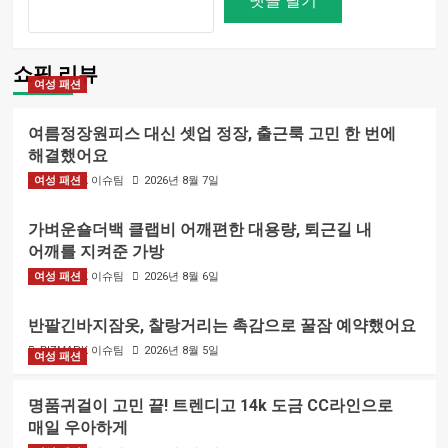
쇼핑 리뷰
여성 패션
여름정장원피스 대신 셋업 정장, 출근룩 고민 한 번에
해결했어요
여성 패션
BIZMARK 이슈팀
2026년 8월 7일
가벼운숄더백 클랩비 어깨편한 대용량, 퇴근길 내
어깨를 지켜준 가방
여성 패션
BIZMARK 이슈팀
2026년 8월 6일
반팔긴바지잠옷, 찰랑거리는 촉감으로 꿀잠 예약했어요
BIZMARK 이슈팀
2026년 8월 5일
여성 패션
명품귀걸이 고민 끝! 트렌디고 14k 도금 CC라인으로
매일 우아하게