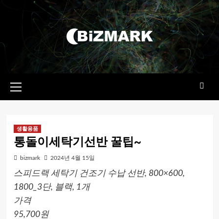
콘텐츠로
건너뛰기
기본
메뉴
생활용품
통돌이세탁기선반 꿀팁~
bizmark
2024년 4월 15일
스피드랙 세탁기 건조기 수납 선반, 800×600,
1800_3단, 블랙, 1개
가격
95,700원