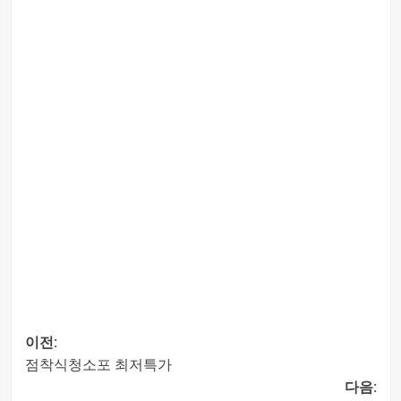
이전:
점착식청소포 최저특가
글
다음: