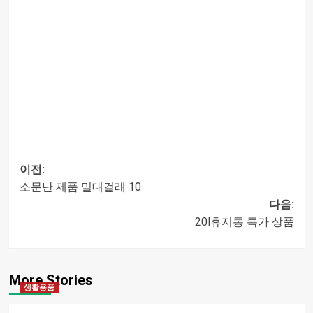
이전:
소문난 제품 밀대걸래 10
글
다음:
20l휴지통 특가 상품
내비게이션
More Stories
생활용품