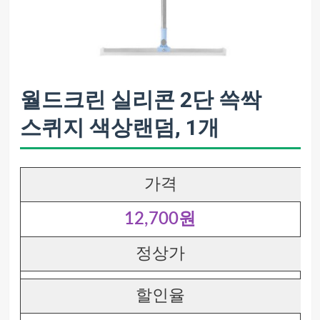
월드크린 실리콘 2단 쓱싹
스퀴지 색상랜덤, 1개
가격
12,700원
정상가
할인율