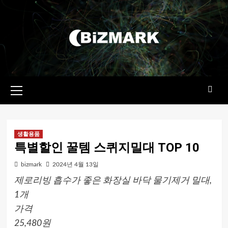
콘텐츠로
건너뛰기
기본
메뉴
생활용품
특별할인 꿀템 스퀴지밀대 TOP 10
bizmark
2024년 4월 13일
제로리빙 흡수가 좋은 화장실 바닥 물기제거 밀대,
1개
가격
25,480원