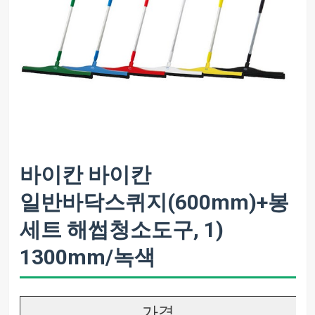
바이칸 바이칸
일반바닥스퀴지(600mm)+봉
세트 해썹청소도구, 1)
1300mm/녹색
가격