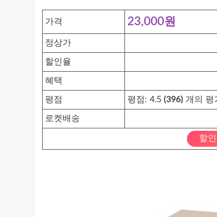
23,000원
가격
정상가
할인율
혜택
평점
평점:
4.5
(396)
개의 평
로켓배송
할인