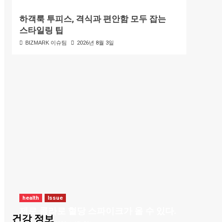
하객룩 투피스, 격식과 편안함 모두 잡는
스타일링 팁
BIZMARK 이슈팀
2026년 8월 3일
health
Issue
제로 콜라로 혈당 스파이크가 올 수 있다.
건강 정보