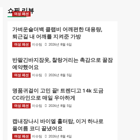
쇼핑 리뷰
여성 패션
가벼운숄더백 클랩비 어깨편한 대용량,
퇴근길 내 어깨를 지켜준 가방
여성 패션
BIZMARK 이슈팀
2026년 8월 6일
반팔긴바지잠옷, 찰랑거리는 촉감으로 꿀잠
예약했어요
여성 패션
BIZMARK 이슈팀
2026년 8월 5일
명품귀걸이 고민 끝! 트렌디고 14k 도금
CC라인으로 매일 우아하게
여성 패션
BIZMARK 이슈팀
2026년 8월 5일
캡내장나시 바이엘 홀터탑, 이거 하나로
올여름 코디 끝냈어요
여성 패션
BIZMARK 이슈팀
2026년 8월 4일