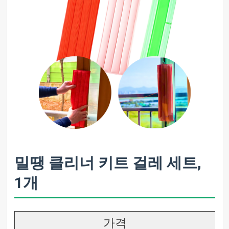
밀땡 클리너 키트 걸레 세트,
1개
가격