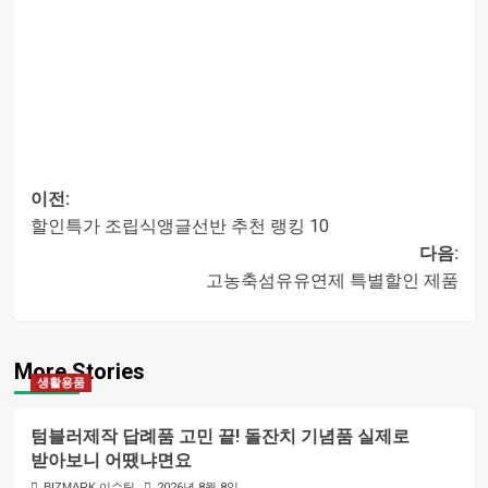
이전:
할인특가 조립식앵글선반 추천 랭킹 10
글
다음:
고농축섬유유연제 특별할인 제품
내비게이션
More Stories
생활용품
텀블러제작 답례품 고민 끝! 돌잔치 기념품 실제로
받아보니 어땠냐면요
BIZMARK 이슈팀
2026년 8월 8일