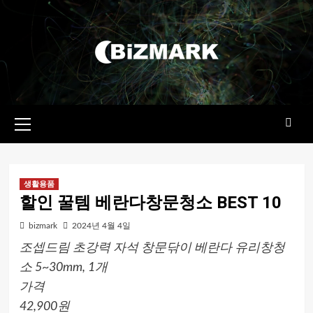
콘텐츠로
건너뛰기
기본
메뉴
생활용품
할인 꿀템 베란다창문청소 BEST 10
bizmark
2024년 4월 4일
조셉드림 초강력 자석 창문닦이 베란다 유리창청
소 5~30mm, 1개
가격
42,900원