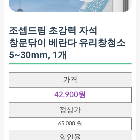
조셉드림 초강력 자석
창문닦이 베란다 유리창청소
5~30mm, 1개
가격
42,900원
정상가
65,000 원
할인율