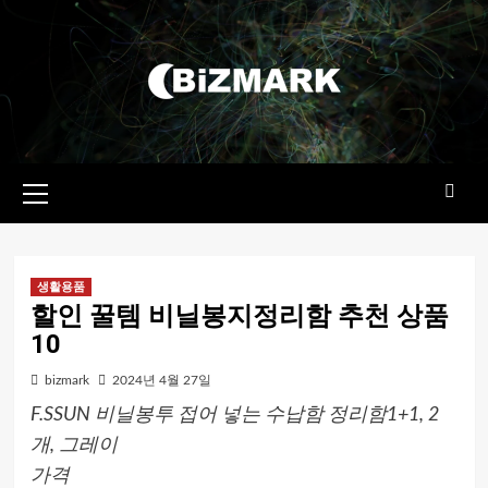
콘텐츠로
건너뛰기
기본
메뉴
생활용품
할인 꿀템 비닐봉지정리함 추천 상품
10
bizmark
2024년 4월 27일
F.SSUN 비닐봉투 접어 넣는 수납함 정리함1+1, 2
개, 그레이
가격