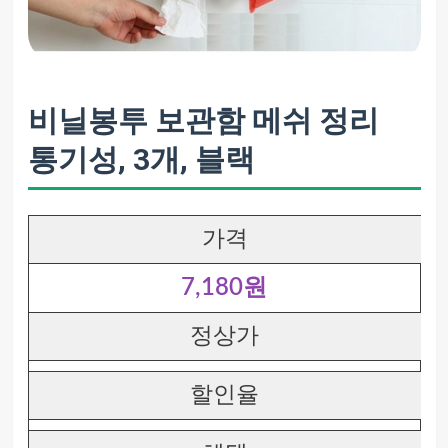
비닐봉투 보관함 메쉬 정리
통기성, 3개, 블랙
가격
7,180원
정상가
할인율