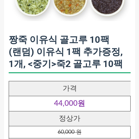
짱죽 이유식 골고루 10팩
(랜덤) 이유식 1팩 추가증정,
1개, <중기>죽2 골고루 10팩
가격
44,000원
정상가
60,000 원