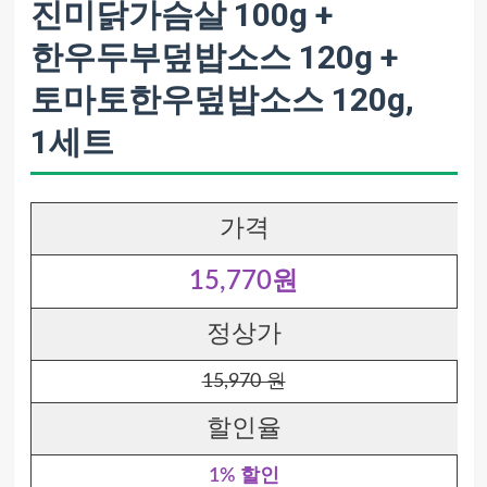
진미닭가슴살 100g +
한우두부덮밥소스 120g +
토마토한우덮밥소스 120g,
1세트
가격
15,770원
정상가
15,970 원
할인율
1% 할인