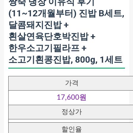
짱죽 냉장 이유식 후기
(11~12개월부터) 진밥 B세트,
달콤돼지진밥 +
흰살연육단호박진밥 +
한우소고기필라프 +
소고기흰콩진밥, 800g, 1세트
가격
17,600원
정상가
할인율