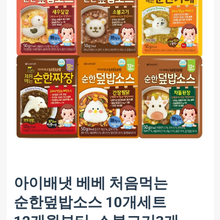
아이배냇 베베 처음먹는
순한덮밥소스 10개세트