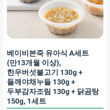
베이비본죽 유아식 A세트
(만13개월 이상),
한우버섯불고기 130g +
들깨야채누들 130g +
두부감자조림 130g + 닭곰탕
150g, 1세트