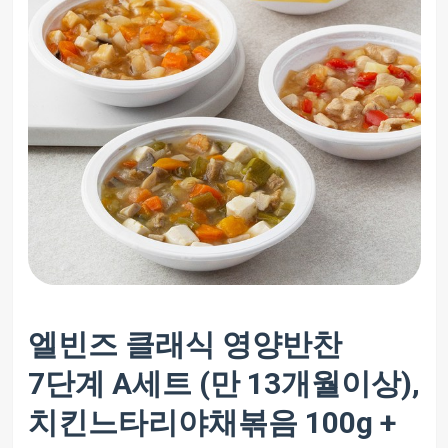
엘빈즈 클래식 영양반찬
7단계 A세트 (만 13개월이상),
치킨느타리야채볶음 100g +