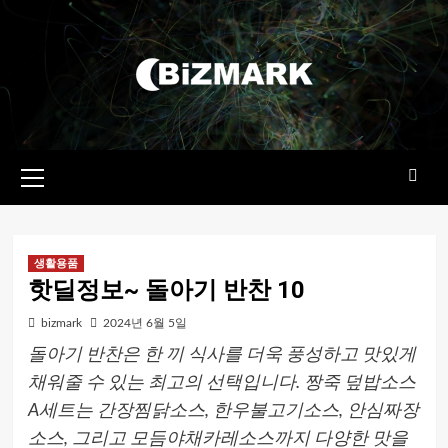
콘텐츠로
건너뛰기
기본
메뉴
생활용품
핫딜정보~ 돌아기 반찬 10
bizmark
2024년 6월 5일
돌아기 반찬은 한 끼 식사를 더욱 풍성하고 맛있게
채워줄 수 있는 최고의 선택입니다. 짱죽 덮밥소스
A세트는 간장찜닭소스, 한우불고기소스, 안심짜장
소스, 그리고 모듬야채카레소스까지 다양한 맛을