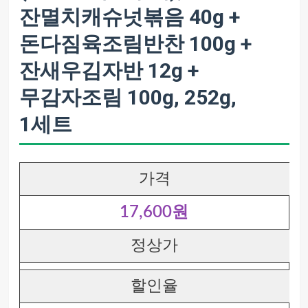
잔멸치캐슈넛볶음 40g +
돈다짐육조림반찬 100g +
잔새우김자반 12g +
무감자조림 100g, 252g,
1세트
가격
17,600원
정상가
할인율