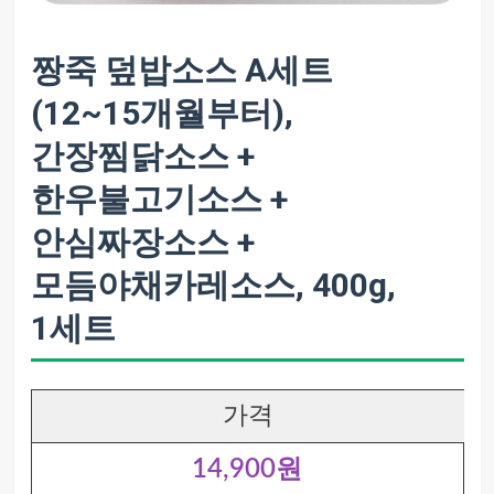
짱죽 덮밥소스 A세트
(12~15개월부터),
간장찜닭소스 +
한우불고기소스 +
안심짜장소스 +
모듬야채카레소스, 400g,
1세트
가격
14,900원