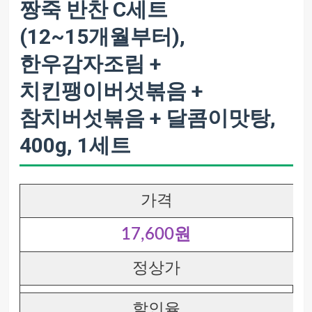
짱죽 반찬 C세트
(12~15개월부터),
한우감자조림 +
치킨팽이버섯볶음 +
참치버섯볶음 + 달콤이맛탕,
400g, 1세트
가격
17,600원
정상가
할인율