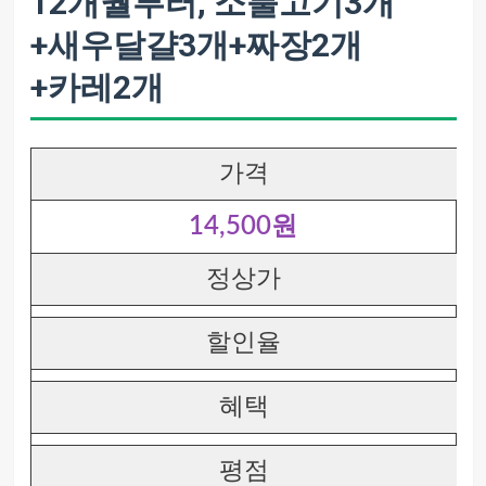
12개월부터, 소불고기3개
+새우달걀3개+짜장2개
+카레2개
가격
14,500원
정상가
할인율
혜택
평점