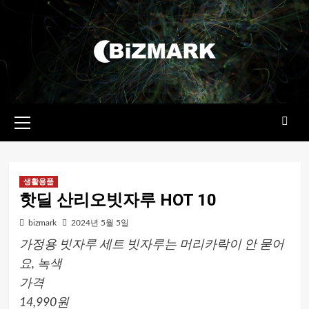
콘텐츠로
건너뛰기
기본
메뉴
생활용품
핫딜 산리오빗자루 HOT 10
bizmark
2024년 5월 5일
가정용 빗자루 세트 빗자루는 머리카락이 안 묻어
요, 녹색
가격
14,990원