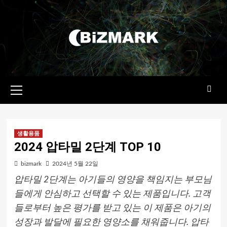
콘텐츠로
건너뛰기
기본
메뉴
생활용품
2024 압타밀 2단계 TOP 10
bizmark
2024년 5월 22일
압타밀 2단계는 아기들의 영양을 책임지는 부모님
들에게 안심하고 선택할 수 있는 제품입니다. 고객
들로부터 높은 평가를 받고 있는 이 제품은 아기의
성장과 발달에 필요한 영양소를 채워줍니다. 압타