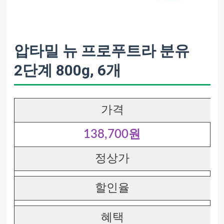
압타밀 뉴 프로푸트라 분유
2단계 800g, 6개
가격
138,700원
정상가
할인율
혜택