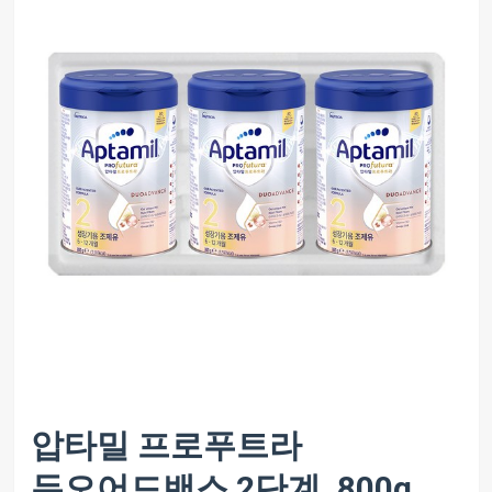
압타밀 프로푸트라
듀오어드밴스 2단계, 800g,