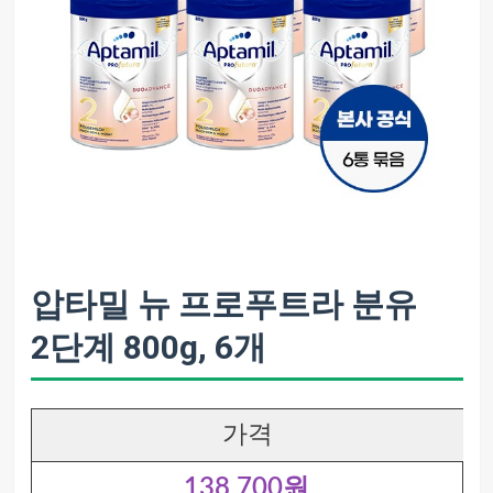
압타밀 뉴 프로푸트라 분유
2단계 800g, 6개
가격
138,700원