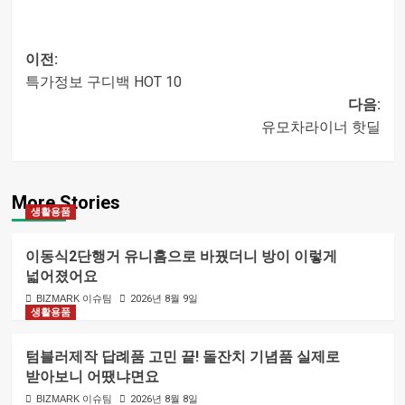
이전:
특가정보 구디백 HOT 10
글
다음:
유모차라이너 핫딜
내비게이션
More Stories
생활용품
이동식2단행거 유니홈으로 바꿨더니 방이 이렇게
넓어졌어요
BIZMARK 이슈팀
2026년 8월 9일
생활용품
텀블러제작 답례품 고민 끝! 돌잔치 기념품 실제로
받아보니 어땠냐면요
BIZMARK 이슈팀
2026년 8월 8일