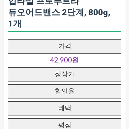
압타밀 프로푸트라
듀오어드밴스 2단계, 800g,
1개
가격
42,900원
정상가
할인율
혜택
평점