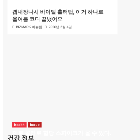
캡내장나시 바이엘 홀터탑, 이거 하나로
올여름 코디 끝냈어요
BIZMARK 이슈팀
2026년 8월 4일
health
Issue
제로 콜라로 혈당 스파이크가 올 수 있다.
건강 정보