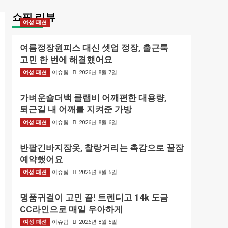
쇼핑 리뷰
여성 패션
여름정장원피스 대신 셋업 정장, 출근룩
고민 한 번에 해결했어요
여성 패션
BIZMARK 이슈팀
2026년 8월 7일
가벼운숄더백 클랩비 어깨편한 대용량,
퇴근길 내 어깨를 지켜준 가방
여성 패션
BIZMARK 이슈팀
2026년 8월 6일
반팔긴바지잠옷, 찰랑거리는 촉감으로 꿀잠
예약했어요
여성 패션
BIZMARK 이슈팀
2026년 8월 5일
명품귀걸이 고민 끝! 트렌디고 14k 도금
CC라인으로 매일 우아하게
여성 패션
BIZMARK 이슈팀
2026년 8월 5일