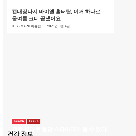
캡내장나시 바이엘 홀터탑, 이거 하나로
올여름 코디 끝냈어요
BIZMARK 이슈팀
2026년 8월 4일
health
Issue
제로 콜라로 혈당 스파이크가 올 수 있다.
건강 정보