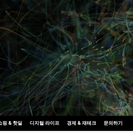
쇼핑 & 핫딜
디지털 라이프
경제 & 재테크
문의하기