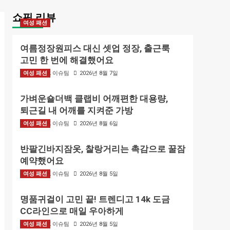
쇼핑 리뷰
여성 패션
여름정장원피스 대신 셋업 정장, 출근룩
고민 한 번에 해결했어요
여성 패션
BIZMARK 이슈팀
2026년 8월 7일
가벼운숄더백 클랩비 어깨편한 대용량,
퇴근길 내 어깨를 지켜준 가방
여성 패션
BIZMARK 이슈팀
2026년 8월 6일
반팔긴바지잠옷, 찰랑거리는 촉감으로 꿀잠
예약했어요
여성 패션
BIZMARK 이슈팀
2026년 8월 5일
명품귀걸이 고민 끝! 트렌디고 14k 도금
CC라인으로 매일 우아하게
여성 패션
BIZMARK 이슈팀
2026년 8월 5일