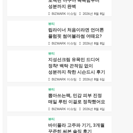
로벡틴 아쿠아 촉촉함부터
성분까지 완벽
BIZMARK 이슈팀
2026년 8월 8일
뷰티
립라이너 처음이라면 언더톤
플럼핏 썸머블라썸 어때요?
BIZMARK 이슈팀
2026년 8월 8일
뷰티
지성선크림 유목민 드디어
정착! 백탁 끈적임 없이
성분까지 착한 시슨드시 후기
BIZMARK 이슈팀
2026년 8월 6일
뷰티
뽑아쓰는팩, 민감 피부 진정
매일 루틴 이걸로 정착했어요
BIZMARK 이슈팀
2026년 8월 4일
뷰티
바이폴라 고주파 기기, 3개월
꾸준히 써본 솔직 후기