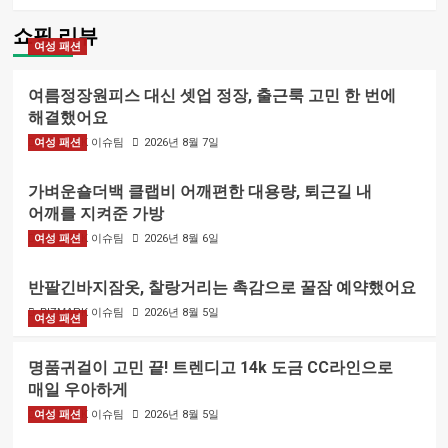
쇼핑 리뷰
여성 패션
여름정장원피스 대신 셋업 정장, 출근룩 고민 한 번에
해결했어요
여성 패션
BIZMARK 이슈팀
2026년 8월 7일
가벼운숄더백 클랩비 어깨편한 대용량, 퇴근길 내
어깨를 지켜준 가방
여성 패션
BIZMARK 이슈팀
2026년 8월 6일
반팔긴바지잠옷, 찰랑거리는 촉감으로 꿀잠 예약했어요
BIZMARK 이슈팀
2026년 8월 5일
여성 패션
명품귀걸이 고민 끝! 트렌디고 14k 도금 CC라인으로
매일 우아하게
여성 패션
BIZMARK 이슈팀
2026년 8월 5일