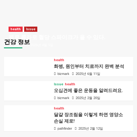
health
Issue
제로 콜라로 혈당 스파이크가 올 수 있다.
건강 정보
bizmark
2026년 4월 5일
health
화병, 원인부터 치료까지 완벽 분석
bizmark
2025년 6월 11일
Issue
health
오십견에 좋은 운동을 알려드려요.
bizmark
2025년 2월 20일
health
달걀 장조림을 이렇게 하면 영양소
손실 제로!
pathfinder
2025년 2월 12일