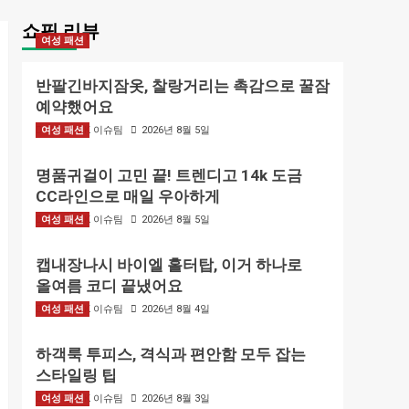
쇼핑 리뷰
여성 패션
반팔긴바지잠옷, 찰랑거리는 촉감으로 꿀잠
예약했어요
여성 패션
BIZMARK 이슈팀
2026년 8월 5일
명품귀걸이 고민 끝! 트렌디고 14k 도금
CC라인으로 매일 우아하게
여성 패션
BIZMARK 이슈팀
2026년 8월 5일
캡내장나시 바이엘 홀터탑, 이거 하나로
올여름 코디 끝냈어요
여성 패션
BIZMARK 이슈팀
2026년 8월 4일
하객룩 투피스, 격식과 편안함 모두 잡는
스타일링 팁
여성 패션
BIZMARK 이슈팀
2026년 8월 3일