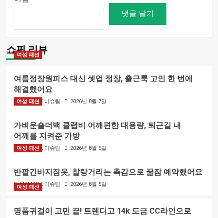
쇼핑 리뷰
여성 패션
여름정장원피스 대신 셋업 정장, 출근룩 고민 한 번에
해결했어요
여성 패션
BIZMARK 이슈팀
2026년 8월 7일
가벼운숄더백 클랩비 어깨편한 대용량, 퇴근길 내
어깨를 지켜준 가방
여성 패션
BIZMARK 이슈팀
2026년 8월 6일
반팔긴바지잠옷, 찰랑거리는 촉감으로 꿀잠 예약했어요
BIZMARK 이슈팀
2026년 8월 5일
여성 패션
명품귀걸이 고민 끝! 트렌디고 14k 도금 CC라인으로